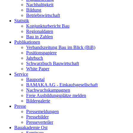
Nachhaltigkeit
Bildung
Betriebswirtschaft
Statistik
Konjunkturbericht Bau
Regionaldaten
Bau in Zahlen
Publikationen
Verbandszeitung Bau im Blick (BiB)
Positionspapiere
Jahrbuch
Schwarzbuch Bauwirtschaft
White Paper
Service
Bauportal
BAMAKA AG - Einkaufsgesellschaft
Nachwuchskampagnen
Freie Ausbildungsplätze melden
Bildergalerie
Presse
Pressemeldungen
Pressebilder
Presseverteiler
Bauakademie Ost
Seminare