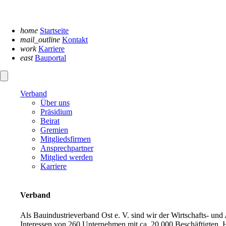
Navigation
überspringen
home
Startseite
mail_outline
Kontakt
work
Karriere
east
Bauportal
Verband
Über uns
Präsidium
Beirat
Gremien
Mitgliedsfirmen
Ansprechpartner
Mitglied werden
Karriere
Verband
Als Bauindustrieverband Ost e. V. sind wir der Wirtschafts- un
Interessen von 260 Unternehmen mit ca. 20.000 Beschäftigten. H