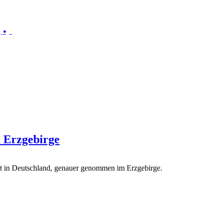
ie
 Ost zum Thema Nachhaltigkeit.
m Erzgebirge
at in Deutschland, genauer genommen im Erzgebirge.