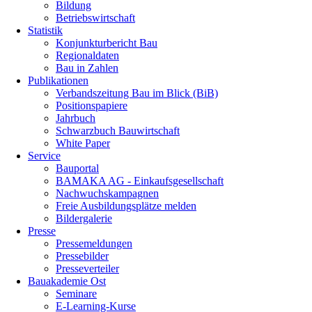
Bildung
Betriebswirtschaft
Statistik
Konjunkturbericht Bau
Regionaldaten
Bau in Zahlen
Publikationen
Verbandszeitung Bau im Blick (BiB)
Positionspapiere
Jahrbuch
Schwarzbuch Bauwirtschaft
White Paper
Service
Bauportal
BAMAKA AG - Einkaufsgesellschaft
Nachwuchskampagnen
Freie Ausbildungsplätze melden
Bildergalerie
Presse
Pressemeldungen
Pressebilder
Presseverteiler
Bauakademie Ost
Seminare
E-Learning-Kurse