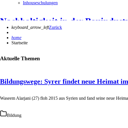
Inhouseschulungen
Nachhaltigkeit in der Bauindustr
keyboard_arrow_left
Zurück
Teil 1 der zweiteiligen White Paper Reihe des Bauindustrieverbandes
home
Startseite
weiterlesen
Aktuelle Themen
Bildungswege: Syrer findet neue Heimat i
Waseem Alarjani (27) floh 2015 aus Syrien und fand seine neue Heim
Bildung