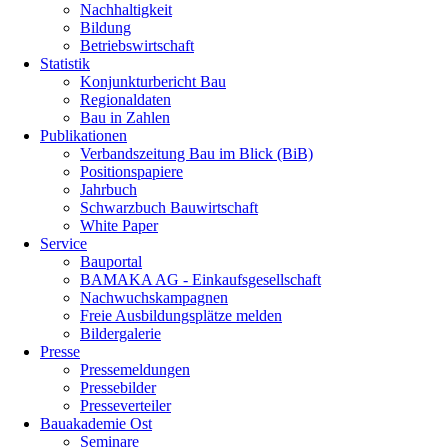
Nachhaltigkeit
Bildung
Betriebswirtschaft
Statistik
Konjunkturbericht Bau
Regionaldaten
Bau in Zahlen
Publikationen
Verbandszeitung Bau im Blick (BiB)
Positionspapiere
Jahrbuch
Schwarzbuch Bauwirtschaft
White Paper
Service
Bauportal
BAMAKA AG - Einkaufsgesellschaft
Nachwuchskampagnen
Freie Ausbildungsplätze melden
Bildergalerie
Presse
Pressemeldungen
Pressebilder
Presseverteiler
Bauakademie Ost
Seminare