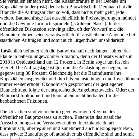
Sie verhallen einfach nicht, die Kassandrarufe in der Debatte um
Kapazitäten in der (ost-) deutschen Bauwirtschaft. Demnach hat die
Branche die Auftragsbücher so voll, dass nichts mehr geht, jede
weitere Baunachfrage fast ausschließlich in Preissteigerungen mündet
und die Gewinne förmlich sprudeln („Goldene Nase“). In der
öffentlichen Diskussion schwingt allzu oft der Vorwurf mit, die
Bauunternehmen seien verantwortlich für ausbleibende Angebote bei
staatlichen Aufträgen und somit auch „irgendwie“ unsolidarisch.
Tatsächlich befindet sich die Bauwirtschaft nach langen Jahren der
Flaute in nahezu ungewohnter Situation, denn der Umsatz wuchs in
2018 in Ostdeuschland um 12 Prozent, in Berlin sogar um fast ein
Viertel. Die Auftragslage ist gut und die Auslastung gestiegen, auf
gegenwärtig 80 Prozent. Gleichzeitig hat die Bauindustrie ihre
Kapazitäten ausgeweitet und durch Neueinstellungen und Investitionen
immer weiter erhöht. Ökonomisch gesprochen: der gestiegenen
Baunachfrage folgte der entsprechende Angebotszuwachs. Oder: der
Baumarkt funktioniert und kann allein nicht herhalten für die
beobachteten Friktionen.
Die Ursachen sind vielmehr im gegenwärtigen Regime des
öffentlichen Bauprozesses zu suchen. Erstens ist das staatliche
Ausschreibungs- und Vergabeverfahren hierzulande derart
bürokratisch, überreguliert und zunehmend auch ideologiegetrieben,
dass private Bauaufträge oft attraktiver als öffentliche sind und somit