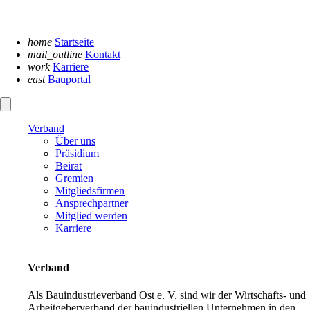
Navigation
überspringen
home
Startseite
mail_outline
Kontakt
work
Karriere
east
Bauportal
Verband
Über uns
Präsidium
Beirat
Gremien
Mitgliedsfirmen
Ansprechpartner
Mitglied werden
Karriere
Verband
Als Bauindustrieverband Ost e. V. sind wir der Wirtschafts- und
Arbeitgeberverband der bauindustriellen Unternehmen in den