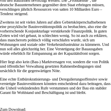
von den Baufirmen bevorzugt werden. Die „Frondienste“, die
deutsche Bauunternehmen gegenüber dem Staat erbringen müssen,
verschlingen jährlich Ressourcen von satten 10 Milliarden Euro –
Tendenz steigend.
Zweitens ist seit vielen Jahren auf allen Gebietskörperschaftsebenen
eine prozyklische Bauinvestitionspolitik zu beobachten, also eine die
vorherrschende Konjunkturlage verstärkende Finanzpolitik. In guten
Zeiten wird viel gebaut, in schlechten wenig. So ist auch zu erklären,
dass mancherorts politisch völlig verschlafen wurde, sich um
Wohnungen und soziale oder Verkehrsinfrastruktur zu kümmern. Und
nun soll alles gleichzeitig her. Eine Verstetigung der Bauausgaben
würde erheblich für Entspannung an der Kapazitätsfront sorgen.
Hier liegt also kein (Bau-) Marktversagen vor, sondern die von Politik
und öffentlicher Verwaltung gesetzten Rahmenbedingungen sind
ursächlich für die gegenwärtigen Nöte.
Eine echte Entbürokratisierungs- und Deregulierungsoffensive sowie
verstetigte Bauinvestitionen könnten entscheidend dazu beitragen, dass
die Unheil verkündenden Rufe verstummen und der Bau ein stabiler
Garant für Wohlstand und Beschäftigung ist und bleibt.
Zum Download: