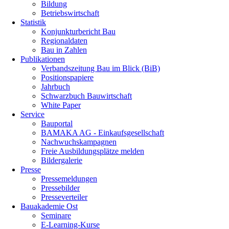
Bildung
Betriebswirtschaft
Statistik
Konjunkturbericht Bau
Regionaldaten
Bau in Zahlen
Publikationen
Verbandszeitung Bau im Blick (BiB)
Positionspapiere
Jahrbuch
Schwarzbuch Bauwirtschaft
White Paper
Service
Bauportal
BAMAKA AG - Einkaufsgesellschaft
Nachwuchskampagnen
Freie Ausbildungsplätze melden
Bildergalerie
Presse
Pressemeldungen
Pressebilder
Presseverteiler
Bauakademie Ost
Seminare
E-Learning-Kurse