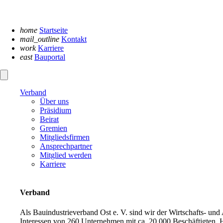
Navigation
überspringen
home
Startseite
mail_outline
Kontakt
work
Karriere
east
Bauportal
Verband
Über uns
Präsidium
Beirat
Gremien
Mitgliedsfirmen
Ansprechpartner
Mitglied werden
Karriere
Verband
Als Bauindustrieverband Ost e. V. sind wir der Wirtschafts- un
Interessen von 260 Unternehmen mit ca. 20.000 Beschäftigten. H