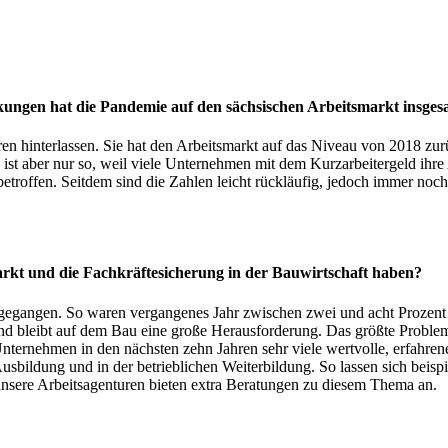
kungen hat die Pandemie auf den sächsischen Arbeitsmarkt insge
 hinterlassen. Sie hat den Arbeitsmarkt auf das Niveau von 2018 zurüc
ist aber nur so, weil viele Unternehmen mit dem Kurzarbeitergeld ihre
 betroffen. Seitdem sind die Zahlen leicht rückläufig, jedoch immer noc
arkt und die Fachkräftesicherung in der Bauwirtschaft haben?
gegangen. So waren vergangenes Jahr zwischen zwei und acht Prozent a
nd bleibt auf dem Bau eine große Herausforderung. Das größte Problem 
 Unternehmen in den nächsten zehn Jahren sehr viele wertvolle, erfahre
n Ausbildung und in der betrieblichen Weiterbildung. So lassen sich bei
, unsere Arbeitsagenturen bieten extra Beratungen zu diesem Thema an.