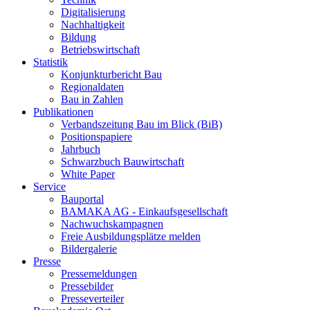
Digitalisierung
Nachhaltigkeit
Bildung
Betriebswirtschaft
Statistik
Konjunkturbericht Bau
Regionaldaten
Bau in Zahlen
Publikationen
Verbandszeitung Bau im Blick (BiB)
Positionspapiere
Jahrbuch
Schwarzbuch Bauwirtschaft
White Paper
Service
Bauportal
BAMAKA AG - Einkaufsgesellschaft
Nachwuchskampagnen
Freie Ausbildungsplätze melden
Bildergalerie
Presse
Pressemeldungen
Pressebilder
Presseverteiler