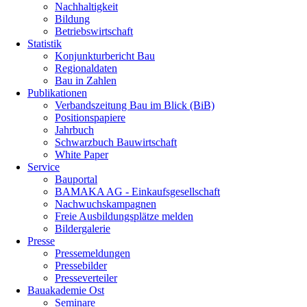
Nachhaltigkeit
Bildung
Betriebswirtschaft
Statistik
Konjunkturbericht Bau
Regionaldaten
Bau in Zahlen
Publikationen
Verbandszeitung Bau im Blick (BiB)
Positionspapiere
Jahrbuch
Schwarzbuch Bauwirtschaft
White Paper
Service
Bauportal
BAMAKA AG - Einkaufsgesellschaft
Nachwuchskampagnen
Freie Ausbildungsplätze melden
Bildergalerie
Presse
Pressemeldungen
Pressebilder
Presseverteiler
Bauakademie Ost
Seminare