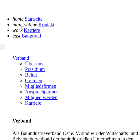
Navigation
überspringen
home
Startseite
mail_outline
Kontakt
work
Karriere
east
Bauportal
Verband
Über uns
Präsidium
Beirat
Gremien
Mitgliedsfirmen
Ansprechpartner
Mitglied werden
Karriere
Verband
Als Bauindustrieverband Ost e. V. sind wir der Wirtschafts- und
Arbeitgeberverband der bauindustriellen Unternehmen in den