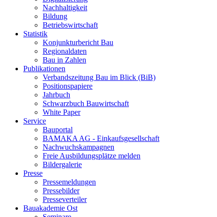
Nachhaltigkeit
Bildung
Betriebswirtschaft
Statistik
Konjunkturbericht Bau
Regionaldaten
Bau in Zahlen
Publikationen
Verbandszeitung Bau im Blick (BiB)
Positionspapiere
Jahrbuch
Schwarzbuch Bauwirtschaft
White Paper
Service
Bauportal
BAMAKA AG - Einkaufsgesellschaft
Nachwuchskampagnen
Freie Ausbildungsplätze melden
Bildergalerie
Presse
Pressemeldungen
Pressebilder
Presseverteiler
Bauakademie Ost
Seminare