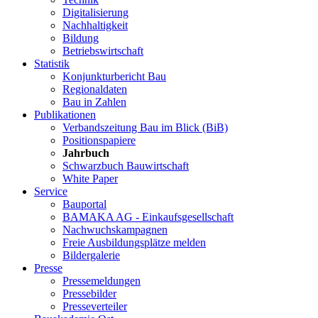
Digitalisierung
Nachhaltigkeit
Bildung
Betriebswirtschaft
Statistik
Konjunkturbericht Bau
Regionaldaten
Bau in Zahlen
Publikationen
Verbandszeitung Bau im Blick (BiB)
Positionspapiere
Jahrbuch
Schwarzbuch Bauwirtschaft
White Paper
Service
Bauportal
BAMAKA AG - Einkaufsgesellschaft
Nachwuchskampagnen
Freie Ausbildungsplätze melden
Bildergalerie
Presse
Pressemeldungen
Pressebilder
Presseverteiler