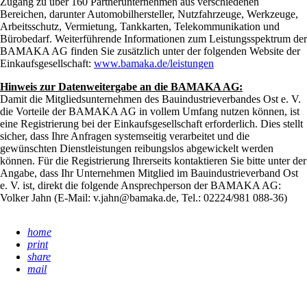
Zugang zu über 160 Partnerunternehmen aus verschiedenen
Bereichen, darunter Automobilhersteller, Nutzfahrzeuge, Werkzeuge,
Arbeitsschutz, Vermietung, Tankkarten, Telekommunikation und
Bürobedarf. Weiterführende Informationen zum Leistungsspektrum der
BAMAKA AG finden Sie zusätzlich unter der folgenden Website der
Einkaufsgesellschaft:
www.bamaka.de/leistungen
Hinweis zur Datenweitergabe an die BAMAKA AG:
Damit die Mitgliedsunternehmen des Bauindustrieverbandes Ost e. V.
die Vorteile der BAMAKA AG in vollem Umfang nutzen können, ist
eine Registrierung bei der Einkaufsgesellschaft erforderlich. Dies stellt
sicher, dass Ihre Anfragen systemseitig verarbeitet und die
gewünschten Dienstleistungen reibungslos abgewickelt werden
können. Für die Registrierung Ihrerseits kontaktieren Sie bitte unter der
Angabe, dass Ihr Unternehmen Mitglied im Bauindustrieverband Ost
e. V. ist, direkt die folgende Ansprechperson der BAMAKA AG:
Volker Jahn (E-Mail: v.jahn@bamaka.de, Tel.: 02224/981 088-36)
home
print
share
mail