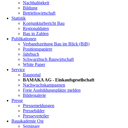
Nachhaltigkeit
Bildung
Betriebswirtschaft
Statistik
Konjunkturbericht Bau
Regionaldaten
Bau in Zahlen
Publikationen
Verbandszeitung Bau im Blick (BiB)
Positionspapiere
Jahrbuch
Schwarzbuch Bauwirtschaft
White Paper
Service
Bauportal
BAMAKA AG - Einkaufsgesellschaft
Nachwuchskampagnen
Freie Ausbildungsplätze melden
Bildergalerie
Presse
Pressemeldungen
Pressebilder
Presseverteiler
Bauakademie Ost
Seminare