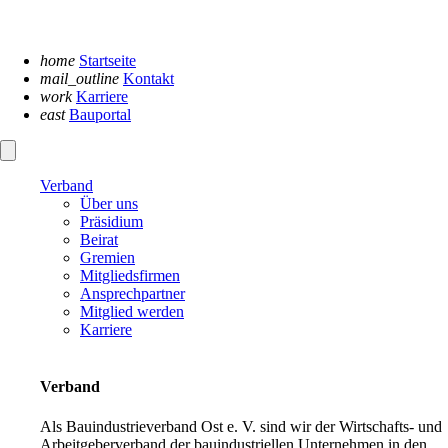
Navigation
überspringen
home
Startseite
mail_outline
Kontakt
work
Karriere
east
Bauportal
Verband
Über uns
Präsidium
Beirat
Gremien
Mitgliedsfirmen
Ansprechpartner
Mitglied werden
Karriere
Verband
Als Bauindustrieverband Ost e. V. sind wir der Wirtschafts- und
Arbeitgeberverband der bauindustriellen Unternehmen in den