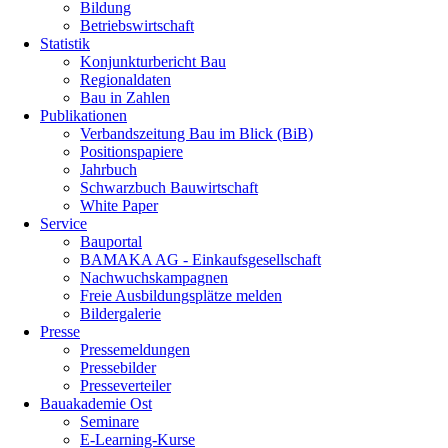
Bildung
Betriebswirtschaft
Statistik
Konjunkturbericht Bau
Regionaldaten
Bau in Zahlen
Publikationen
Verbandszeitung Bau im Blick (BiB)
Positionspapiere
Jahrbuch
Schwarzbuch Bauwirtschaft
White Paper
Service
Bauportal
BAMAKA AG - Einkaufsgesellschaft
Nachwuchskampagnen
Freie Ausbildungsplätze melden
Bildergalerie
Presse
Pressemeldungen
Pressebilder
Presseverteiler
Bauakademie Ost
Seminare
E-Learning-Kurse