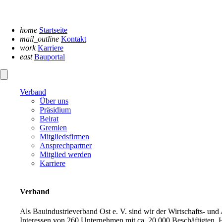
Navigation
überspringen
home
Startseite
mail_outline
Kontakt
work
Karriere
east
Bauportal
Verband
Über uns
Präsidium
Beirat
Gremien
Mitgliedsfirmen
Ansprechpartner
Mitglied werden
Karriere
Verband
Als Bauindustrieverband Ost e. V. sind wir der Wirtschafts- un
Interessen von 260 Unternehmen mit ca. 20.000 Beschäftigten. H