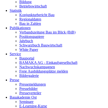
Bildung
Betriebswirtschaft
Statistik
Konjunkturbericht Bau
Regionaldaten
Bau in Zahlen
Publikationen
Verbandszeitung Bau im Blick (BiB)
Positionspapiere
Jahrbuch
Schwarzbuch Bauwirtschaft
White Paper
Service
Bauportal
BAMAKA AG - Einkaufsgesellschaft
Nachwuchskampagnen
Freie Ausbildungsplätze melden
Bildergalerie
Presse
Pressemeldungen
Pressebilder
Presseverteiler
Bauakademie Ost
Seminare
E-Learning-Kurse