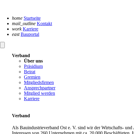
Navigation
überspringen
home
Startseite
mail_outline
Kontakt
work
Karriere
east
Bauportal
Verband
Über uns
Präsidium
Beirat
Gremien
Mitgliedsfirmen
Ansprechpartner
Mitglied werden
Karriere
Verband
Als Bauindustrieverband Ost e. V. sind wir der Wirtschafts- un
Interessen von 260 Unternehmen mit ca. 20.000 Beschäftigten. H