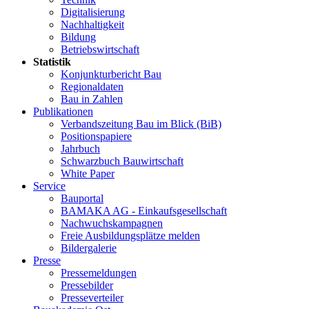
Digitalisierung
Nachhaltigkeit
Bildung
Betriebswirtschaft
Statistik
Konjunkturbericht Bau
Regionaldaten
Bau in Zahlen
Publikationen
Verbandszeitung Bau im Blick (BiB)
Positionspapiere
Jahrbuch
Schwarzbuch Bauwirtschaft
White Paper
Service
Bauportal
BAMAKA AG - Einkaufsgesellschaft
Nachwuchskampagnen
Freie Ausbildungsplätze melden
Bildergalerie
Presse
Pressemeldungen
Pressebilder
Presseverteiler