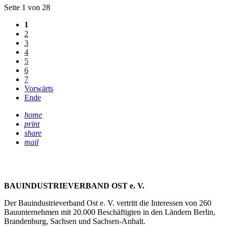
Seite 1 von 28
1
2
3
4
5
6
7
Vorwärts
Ende
home
print
share
mail
BAUINDUSTRIEVERBAND OST e. V.
Der Bauindustrieverband Ost e. V. vertritt die Interessen von 260
Bauunternehmen mit 20.000 Beschäftigten in den Ländern Berlin,
Brandenburg, Sachsen und Sachsen-Anhalt.