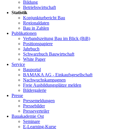
Bildung
Betriebswirtschaft
Statistik
Konjunkturbericht Bau
Regionaldaten
Bau in Zahlen
Publikationen
Verbandszeitung Bau im Blick (BiB)
Positionspapiere
Jahrbuch
Schwarzbuch Bauwirtschaft
White Paper
Service
Bauportal
BAMAKA AG - Einkaufsgesellschaft
Nachwuchskampagnen
Freie Ausbildungsplätze melden
Bildergalerie
Presse
Pressemeldungen
Pressebilder
Presseverteiler
Bauakademie Ost
Seminare
E-Learning-Kurse