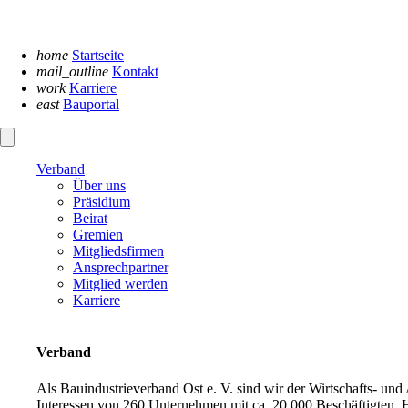
Navigation
überspringen
home
Startseite
mail_outline
Kontakt
work
Karriere
east
Bauportal
Verband
Über uns
Präsidium
Beirat
Gremien
Mitgliedsfirmen
Ansprechpartner
Mitglied werden
Karriere
Verband
Als Bauindustrieverband Ost e. V. sind wir der Wirtschafts- un
Interessen von 260 Unternehmen mit ca. 20.000 Beschäftigten. H