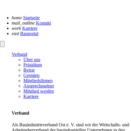
Navigation
überspringen
home
Startseite
mail_outline
Kontakt
work
Karriere
east
Bauportal
Verband
Über uns
Präsidium
Beirat
Gremien
Mitgliedsfirmen
Ansprechpartner
Mitglied werden
Karriere
Verband
Als Bauindustrieverband Ost e. V. sind wir der Wirtschafts- und
Arbeitgeberverband der bauindustriellen Unternehmen in den