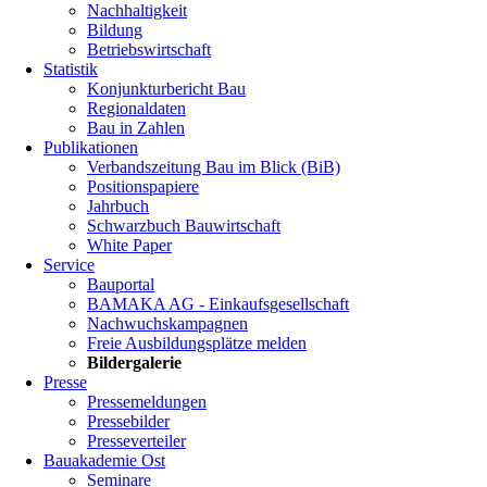
Nachhaltigkeit
Bildung
Betriebswirtschaft
Statistik
Konjunkturbericht Bau
Regionaldaten
Bau in Zahlen
Publikationen
Verbandszeitung Bau im Blick (BiB)
Positionspapiere
Jahrbuch
Schwarzbuch Bauwirtschaft
White Paper
Service
Bauportal
BAMAKA AG - Einkaufsgesellschaft
Nachwuchskampagnen
Freie Ausbildungsplätze melden
Bildergalerie
Presse
Pressemeldungen
Pressebilder
Presseverteiler
Bauakademie Ost
Seminare