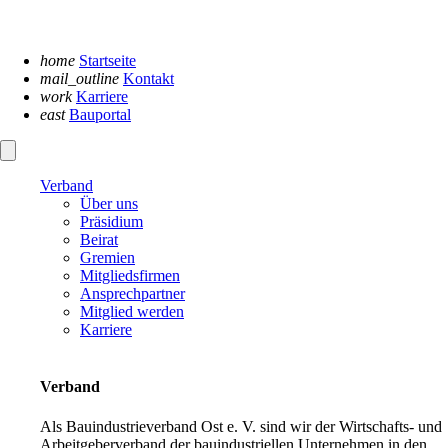
Navigation
überspringen
home
Startseite
mail_outline
Kontakt
work
Karriere
east
Bauportal
Verband
Über uns
Präsidium
Beirat
Gremien
Mitgliedsfirmen
Ansprechpartner
Mitglied werden
Karriere
Verband
Als Bauindustrieverband Ost e. V. sind wir der Wirtschafts- und
Arbeitgeberverband der bauindustriellen Unternehmen in den