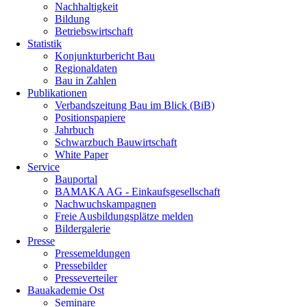
Nachhaltigkeit
Bildung
Betriebswirtschaft
Statistik
Konjunkturbericht Bau
Regionaldaten
Bau in Zahlen
Publikationen
Verbandszeitung Bau im Blick (BiB)
Positionspapiere
Jahrbuch
Schwarzbuch Bauwirtschaft
White Paper
Service
Bauportal
BAMAKA AG - Einkaufsgesellschaft
Nachwuchskampagnen
Freie Ausbildungsplätze melden
Bildergalerie
Presse
Pressemeldungen
Pressebilder
Presseverteiler
Bauakademie Ost
Seminare