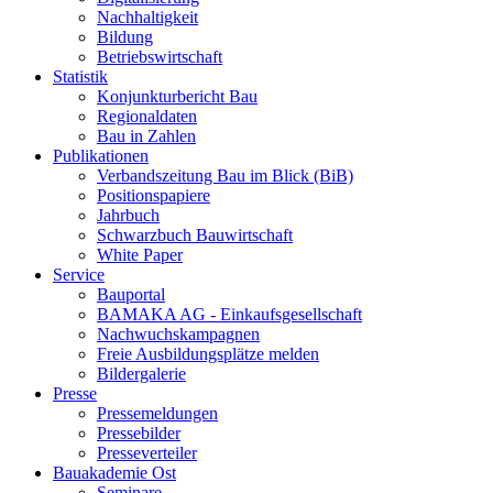
Nachhaltigkeit
Bildung
Betriebswirtschaft
Statistik
Konjunkturbericht Bau
Regionaldaten
Bau in Zahlen
Publikationen
Verbandszeitung Bau im Blick (BiB)
Positionspapiere
Jahrbuch
Schwarzbuch Bauwirtschaft
White Paper
Service
Bauportal
BAMAKA AG - Einkaufsgesellschaft
Nachwuchskampagnen
Freie Ausbildungsplätze melden
Bildergalerie
Presse
Pressemeldungen
Pressebilder
Presseverteiler
Bauakademie Ost
Seminare