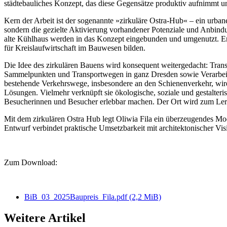
städtebauliches Konzept, das diese Gegensätze produktiv aufnimmt und
Kern der Arbeit ist der sogenannte »zirkuläre Ostra-Hub« – ein urba
sondern die gezielte Aktivierung vorhandener Potenziale und Anbind
alte Kühlhaus werden in das Konzept eingebunden und umgenutzt. Er
für Kreislaufwirtschaft im Bauwesen bilden.
Die Idee des zirkulären Bauens wird konsequent weitergedacht: Tran
Sammelpunkten und Transportwegen in ganz Dresden sowie Verarbeitu
bestehende Verkehrswege, insbesondere an den Schienenverkehr, wird d
Lösungen. Vielmehr verknüpft sie ökologische, soziale und gestalter
Besucherinnen und Besucher erlebbar machen. Der Ort wird zum Lern
Mit dem zirkulären Ostra Hub legt Oliwia Fila ein überzeugendes Mode
Entwurf verbindet praktische Umsetzbarkeit mit architektonischer Vis
Zum Download:
BiB_03_2025Baupreis_Fila.pdf
(2,2 MiB)
Weitere Artikel