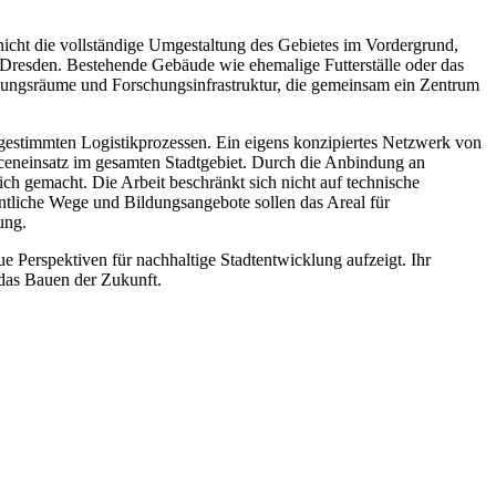
nicht die vollständige Umgestaltung des Gebietes im Vordergrund,
 Dresden. Bestehende Gebäude wie ehemalige Futterställe oder das
dungsräume und Forschungsinfrastruktur, die gemeinsam ein Zentrum
gestimmten Logistikprozessen. Ein eigens konzipiertes Netzwerk von
ceneinsatz im gesamten Stadtgebiet. Durch die Anbindung an
ch gemacht. Die Arbeit beschränkt sich nicht auf technische
ntliche Wege und Bildungsangebote sollen das Areal für
ung.
e Perspektiven für nachhaltige Stadtentwicklung aufzeigt. Ihr
 das Bauen der Zukunft.