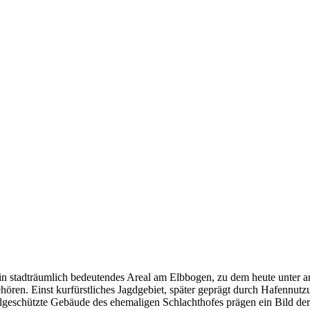
 ein stadträumlich bedeutendes Areal am Elbbogen, zu dem heute unter 
hören. Einst kurfürstliches Jagdgebiet, später geprägt durch Hafennutzu
lgeschützte Gebäude des ehemaligen Schlachthofes prägen ein Bild der U