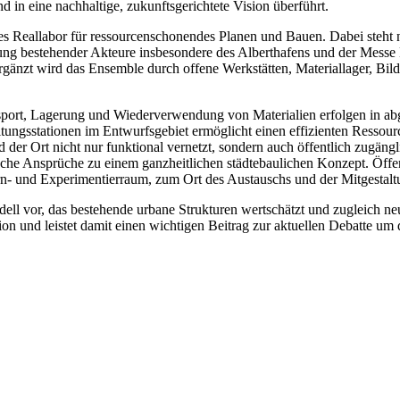
 in eine nachhaltige, zukunftsgerichtete Vision überführt.
nes Reallabor für ressourcenschonendes Planen und Bauen. Dabei steht 
ung bestehender Akteure insbesondere des Alberthafens und der Messe
gänzt wird das Ensemble durch offene Werkstätten, Materiallager, Bil
sport, Lagerung und Wiederverwendung von Materialien erfolgen in ab
ngsstationen im Entwurfsgebiet ermöglicht einen effizienten Ressour
er Ort nicht nur funktional vernetzt, sondern auch öffentlich zugängli
ische Ansprüche zu einem ganzheitlichen städtebaulichen Konzept. Öffe
- und Experimentierraum, zum Ort des Austauschs und der Mitgestalt
ll vor, das bestehende urbane Strukturen wertschätzt und zugleich neu
ion und leistet damit einen wichtigen Beitrag zur aktuellen Debatte um