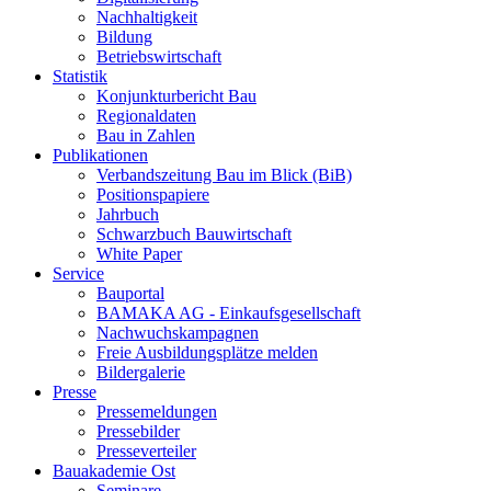
Nachhaltigkeit
Bildung
Betriebswirtschaft
Statistik
Konjunkturbericht Bau
Regionaldaten
Bau in Zahlen
Publikationen
Verbandszeitung Bau im Blick (BiB)
Positionspapiere
Jahrbuch
Schwarzbuch Bauwirtschaft
White Paper
Service
Bauportal
BAMAKA AG - Einkaufsgesellschaft
Nachwuchskampagnen
Freie Ausbildungsplätze melden
Bildergalerie
Presse
Pressemeldungen
Pressebilder
Presseverteiler
Bauakademie Ost
Seminare