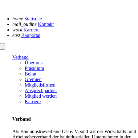
Navigation
überspringen
home
Startseite
mail_outline
Kontakt
work
Karriere
east
Bauportal
Verband
Über uns
Präsidium
Beirat
Gremien
Mitgliedsfirmen
Ansprechpartner
Mitglied werden
Karriere
Verband
Als Bauindustrieverband Ost e. V. sind wir der Wirtschafts- und
Arbeitgeberverband der bauindustriellen Unternehmen in den