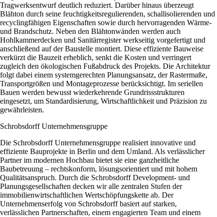
Tragwerksentwurf deutlich reduziert. Darüber hinaus überzeugt
Blähton durch seine feuchtigkeitsregulierenden, schallisolierenden und
recyclingfähigen Eigenschaften sowie durch hervorragenden Wärme-
und Brandschutz. Neben den Blähtonwänden werden auch
Hohlkammerdecken und Sanitärregister werkseitig vorgefertigt und
anschließend auf der Baustelle montiert. Diese effiziente Bauweise
verkürzt die Bauzeit erheblich, senkt die Kosten und verringert
zugleich den ökologischen Fußabdruck des Projekts. Die Architektur
folgt dabei einem systemgerechten Planungsansatz, der Rastermaße,
Transportgrößen und Montageprozesse berücksichtigt. Im seriellen
Bauen werden bewusst wiederkehrende Grundrissstrukturen
eingesetzt, um Standardisierung, Wirtschaftlichkeit und Präzision zu
gewährleisten.
Schrobsdorff Unternehmensgruppe
Die Schrobsdorff Unternehmensgruppe realisiert innovative und
effiziente Bauprojekte in Berlin und dem Umland. Als verlässlicher
Partner im modernen Hochbau bietet sie eine ganzheitliche
Baubetreuung – rechtskonform, lösungsorientiert und mit hohem
Qualitätsanspruch. Durch die Schrobsdorff Development- und
Planungsgesellschaften decken wir alle zentralen Stufen der
immobilienwirtschaftlichen Wertschöpfungskette ab. Der
Unternehmenserfolg von Schrobsdorff basiert auf starken,
verlässlichen Partnerschaften, einem engagierten Team und einem