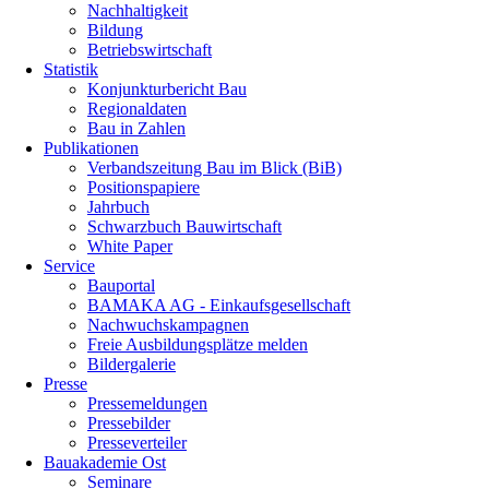
Nachhaltigkeit
Bildung
Betriebswirtschaft
Statistik
Konjunkturbericht Bau
Regionaldaten
Bau in Zahlen
Publikationen
Verbandszeitung Bau im Blick (BiB)
Positionspapiere
Jahrbuch
Schwarzbuch Bauwirtschaft
White Paper
Service
Bauportal
BAMAKA AG - Einkaufsgesellschaft
Nachwuchskampagnen
Freie Ausbildungsplätze melden
Bildergalerie
Presse
Pressemeldungen
Pressebilder
Presseverteiler
Bauakademie Ost
Seminare