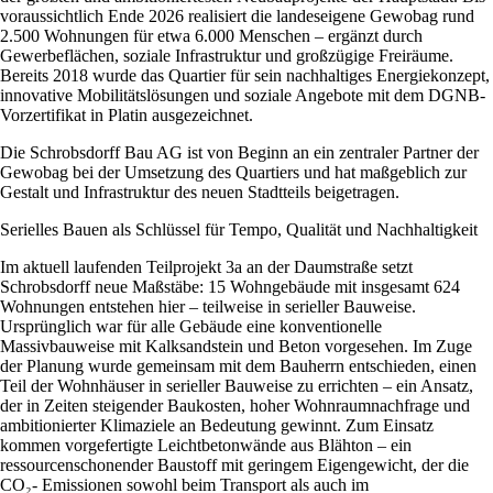
voraussichtlich Ende 2026 realisiert die landeseigene Gewobag rund
2.500 Wohnungen für etwa 6.000 Menschen – ergänzt durch
Gewerbeflächen, soziale Infrastruktur und großzügige Freiräume.
Bereits 2018 wurde das Quartier für sein nachhaltiges Energiekonzept,
innovative Mobilitätslösungen und soziale Angebote mit dem DGNB-
Vorzertifikat in Platin ausgezeichnet.
Die Schrobsdorff Bau AG ist von Beginn an ein zentraler Partner der
Gewobag bei der Umsetzung des Quartiers und hat maßgeblich zur
Gestalt und Infrastruktur des neuen Stadtteils beigetragen.
Serielles Bauen als Schlüssel für Tempo, Qualität und Nachhaltigkeit
Im aktuell laufenden Teilprojekt 3a an der Daumstraße setzt
Schrobsdorff neue Maßstäbe: 15 Wohngebäude mit insgesamt 624
Wohnungen entstehen hier – teilweise in serieller Bauweise.
Ursprünglich war für alle Gebäude eine konventionelle
Massivbauweise mit Kalksandstein und Beton vorgesehen. Im Zuge
der Planung wurde gemeinsam mit dem Bauherrn entschieden, einen
Teil der Wohnhäuser in serieller Bauweise zu errichten – ein Ansatz,
der in Zeiten steigender Baukosten, hoher Wohnraumnachfrage und
ambitionierter Klimaziele an Bedeutung gewinnt. Zum Einsatz
kommen vorgefertigte Leichtbetonwände aus Blähton – ein
ressourcenschonender Baustoff mit geringem Eigengewicht, der die
CO₂- Emissionen sowohl beim Transport als auch im