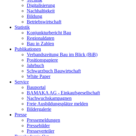
Digitalisierung
Nachhaltigkeit
Bildung
Betriebswirtschaft
Statistik
Konjunkturbericht Bau
Regionaldaten
Bau in Zahlen
Publikationen
Verbandszeitung Bau im Blick (BiB)
Positionspapiere
Jahrbuch
Schwarzbuch Bauwirtschaft
White Paper
Service
Bauportal
BAMAKA AG - Einkaufsgesellschaft
Nachwuchskampagnen
Freie Ausbildungsplätze melden
Bildergalerie
Presse
Pressemeldungen
Pressebilder
Presseverteiler