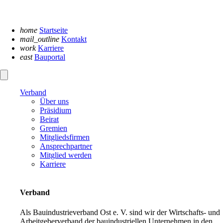
Navigation
überspringen
home
Startseite
mail_outline
Kontakt
work
Karriere
east
Bauportal
Verband
Über uns
Präsidium
Beirat
Gremien
Mitgliedsfirmen
Ansprechpartner
Mitglied werden
Karriere
Verband
Als Bauindustrieverband Ost e. V. sind wir der Wirtschafts- und
Arbeitgeberverband der bauindustriellen Unternehmen in den