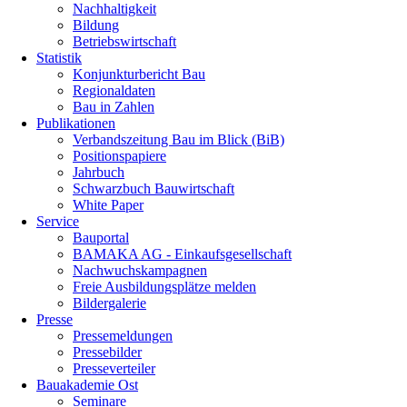
Nachhaltigkeit
Bildung
Betriebswirtschaft
Statistik
Konjunkturbericht Bau
Regionaldaten
Bau in Zahlen
Publikationen
Verbandszeitung Bau im Blick (BiB)
Positionspapiere
Jahrbuch
Schwarzbuch Bauwirtschaft
White Paper
Service
Bauportal
BAMAKA AG - Einkaufsgesellschaft
Nachwuchskampagnen
Freie Ausbildungsplätze melden
Bildergalerie
Presse
Pressemeldungen
Pressebilder
Presseverteiler
Bauakademie Ost
Seminare