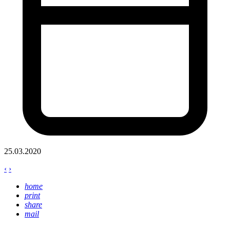
25.03.2020
‹
›
home
print
share
mail