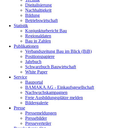
Digitalisierung
Nachhaltigkeit
Bildung
Betriebswirtschaft
Statistik
Konjunkturbericht Bau
Regionaldaten
Bau in Zahlen
Publikationen
Verbandszeitung Bau im Blick (BiB)
Positionspapiere
Jahrbuch
Schwarzbuch Bauwirtschaft
White Paper
Service
Bauportal
BAMAKA AG - Einkaufsgesellschaft
Nachwuchskampagnen
Freie Ausbildungsplätze melden
Bildergalerie
Presse
Pressemeldungen
Pressebilder
Presseverteiler