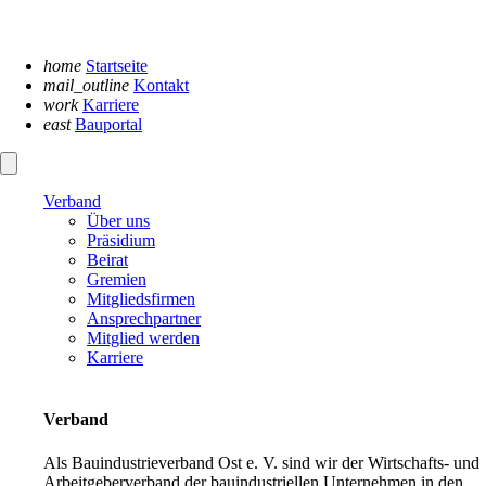
Navigation
überspringen
home
Startseite
mail_outline
Kontakt
work
Karriere
east
Bauportal
Verband
Über uns
Präsidium
Beirat
Gremien
Mitgliedsfirmen
Ansprechpartner
Mitglied werden
Karriere
Verband
Als Bauindustrieverband Ost e. V. sind wir der Wirtschafts- und
Arbeitgeberverband der bauindustriellen Unternehmen in den