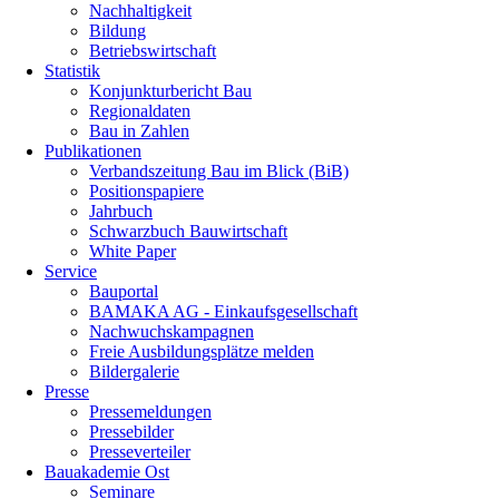
Nachhaltigkeit
Bildung
Betriebswirtschaft
Statistik
Konjunkturbericht Bau
Regionaldaten
Bau in Zahlen
Publikationen
Verbandszeitung Bau im Blick (BiB)
Positionspapiere
Jahrbuch
Schwarzbuch Bauwirtschaft
White Paper
Service
Bauportal
BAMAKA AG - Einkaufsgesellschaft
Nachwuchskampagnen
Freie Ausbildungsplätze melden
Bildergalerie
Presse
Pressemeldungen
Pressebilder
Presseverteiler
Bauakademie Ost
Seminare