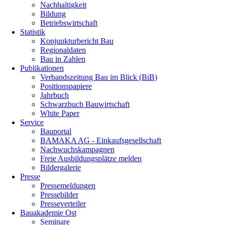
Nachhaltigkeit
Bildung
Betriebswirtschaft
Statistik
Konjunkturbericht Bau
Regionaldaten
Bau in Zahlen
Publikationen
Verbandszeitung Bau im Blick (BiB)
Positionspapiere
Jahrbuch
Schwarzbuch Bauwirtschaft
White Paper
Service
Bauportal
BAMAKA AG - Einkaufsgesellschaft
Nachwuchskampagnen
Freie Ausbildungsplätze melden
Bildergalerie
Presse
Pressemeldungen
Pressebilder
Presseverteiler
Bauakademie Ost
Seminare