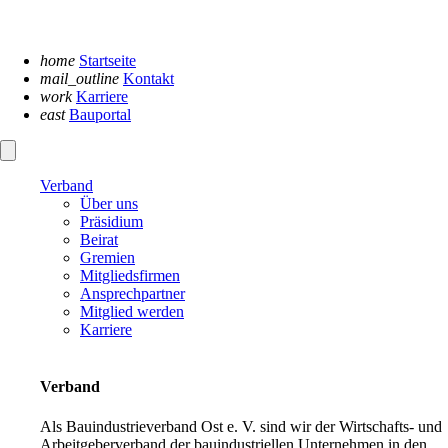
Navigation
überspringen
home
Startseite
mail_outline
Kontakt
work
Karriere
east
Bauportal
Verband
Über uns
Präsidium
Beirat
Gremien
Mitgliedsfirmen
Ansprechpartner
Mitglied werden
Karriere
Verband
Als Bauindustrieverband Ost e. V. sind wir der Wirtschafts- und
Arbeitgeberverband der bauindustriellen Unternehmen in den