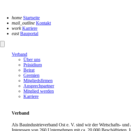
Navigation
überspringen
home
Startseite
mail_outline
Kontakt
work
Karriere
east
Bauportal
Verband
Über uns
Präsidium
Beirat
Gremien
Mitgliedsfirmen
Ansprechpartner
Mitglied werden
Karriere
Verband
Als Bauindustrieverband Ost e. V. sind wir der Wirtschafts- un
Interessen von 260 Unternehmen mit ca. 20.000 Beschäftigten. H