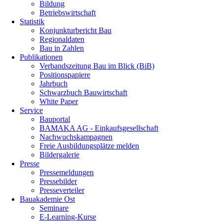
Bildung
Betriebswirtschaft
Statistik
Konjunkturbericht Bau
Regionaldaten
Bau in Zahlen
Publikationen
Verbandszeitung Bau im Blick (BiB)
Positionspapiere
Jahrbuch
Schwarzbuch Bauwirtschaft
White Paper
Service
Bauportal
BAMAKA AG - Einkaufsgesellschaft
Nachwuchskampagnen
Freie Ausbildungsplätze melden
Bildergalerie
Presse
Pressemeldungen
Pressebilder
Presseverteiler
Bauakademie Ost
Seminare
E-Learning-Kurse