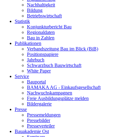
Nachhaltigkeit
Bildung
Betriebswirtschaft
Statistik
Konjunkturbericht Bau
Regionaldaten
Bau in Zahlen
Publikationen
Verbandszeitung Bau im Blick (BiB)
Positionspapiere
Jahrbuch
Schwarzbuch Bauwirtschaft
White Paper
Service
Bauportal
BAMAKA AG - Einkaufsgesellschaft
Nachwuchskampagnen
Freie Ausbildungsplätze melden
Bildergalerie
Presse
Pressemeldungen
Pressebilder
Presseverteiler
Bauakademie Ost
Seminare