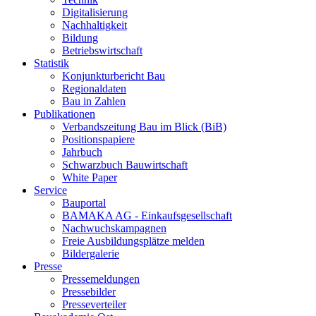
Digitalisierung
Nachhaltigkeit
Bildung
Betriebswirtschaft
Statistik
Konjunkturbericht Bau
Regionaldaten
Bau in Zahlen
Publikationen
Verbandszeitung Bau im Blick (BiB)
Positionspapiere
Jahrbuch
Schwarzbuch Bauwirtschaft
White Paper
Service
Bauportal
BAMAKA AG - Einkaufsgesellschaft
Nachwuchskampagnen
Freie Ausbildungsplätze melden
Bildergalerie
Presse
Pressemeldungen
Pressebilder
Presseverteiler