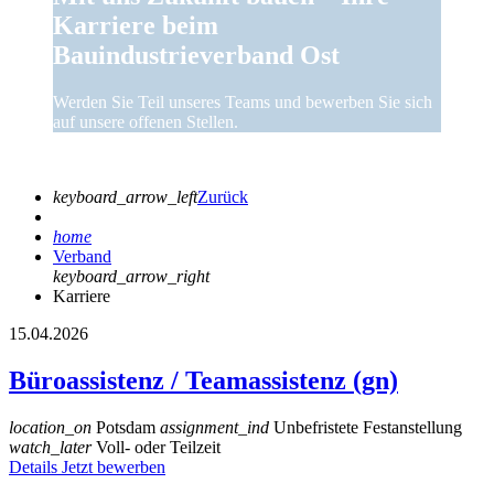
Karriere beim
Bauindustrieverband Ost
Werden Sie Teil unseres Teams und bewerben Sie sich
auf unsere offenen Stellen.
keyboard_arrow_left
Zurück
home
Verband
keyboard_arrow_right
Karriere
15.04.2026
Büroassistenz / Teamassistenz (gn)
location_on
Potsdam
assignment_ind
Unbefristete Festanstellung
watch_later
Voll- oder Teilzeit
Details
Jetzt bewerben