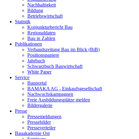
Nachhaltigkeit
Bildung
Betriebswirtschaft
Statistik
Konjunkturbericht Bau
Regionaldaten
Bau in Zahlen
Publikationen
Verbandszeitung Bau im Blick (BiB)
Positionspapiere
Jahrbuch
Schwarzbuch Bauwirtschaft
White Paper
Service
Bauportal
BAMAKA AG - Einkaufsgesellschaft
Nachwuchskampagnen
Freie Ausbildungsplätze melden
Bildergalerie
Presse
Pressemeldungen
Pressebilder
Presseverteiler
Bauakademie Ost
Seminare