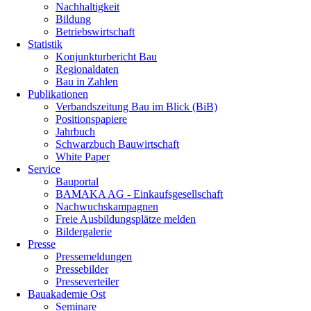
Nachhaltigkeit
Bildung
Betriebswirtschaft
Statistik
Konjunkturbericht Bau
Regionaldaten
Bau in Zahlen
Publikationen
Verbandszeitung Bau im Blick (BiB)
Positionspapiere
Jahrbuch
Schwarzbuch Bauwirtschaft
White Paper
Service
Bauportal
BAMAKA AG - Einkaufsgesellschaft
Nachwuchskampagnen
Freie Ausbildungsplätze melden
Bildergalerie
Presse
Pressemeldungen
Pressebilder
Presseverteiler
Bauakademie Ost
Seminare