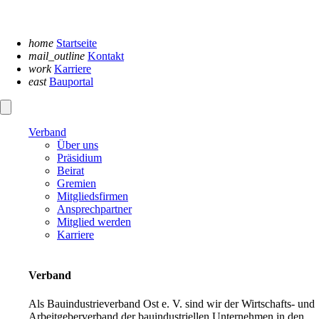
Navigation
überspringen
home
Startseite
mail_outline
Kontakt
work
Karriere
east
Bauportal
Verband
Über uns
Präsidium
Beirat
Gremien
Mitgliedsfirmen
Ansprechpartner
Mitglied werden
Karriere
Verband
Als Bauindustrieverband Ost e. V. sind wir der Wirtschafts- und
Arbeitgeberverband der bauindustriellen Unternehmen in den