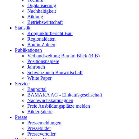
Digitalisierung
Nachhaltigkeit
Bildung
Betriebswirtschaft
Statistik
Konjunkturbericht Bau
Regionaldaten
Bau in Zahlen
Publikationen
Verbandszeitung Bau im Blick (BiB)
Positionspapiere
Jahrbuch
Schwarzbuch Bauwirtschaft
White Paper
Service
Bauportal
BAMAKA AG - Einkaufsgesellschaft
Nachwuchskampagnen
Freie Ausbildungsplätze melden
Bildergalerie
Presse
Pressemeldungen
Pressebilder
Presseverteiler