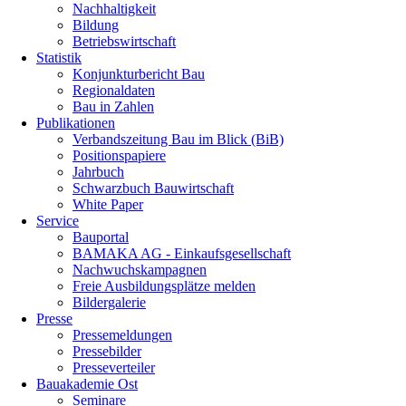
Nachhaltigkeit
Bildung
Betriebswirtschaft
Statistik
Konjunkturbericht Bau
Regionaldaten
Bau in Zahlen
Publikationen
Verbandszeitung Bau im Blick (BiB)
Positionspapiere
Jahrbuch
Schwarzbuch Bauwirtschaft
White Paper
Service
Bauportal
BAMAKA AG - Einkaufsgesellschaft
Nachwuchskampagnen
Freie Ausbildungsplätze melden
Bildergalerie
Presse
Pressemeldungen
Pressebilder
Presseverteiler
Bauakademie Ost
Seminare