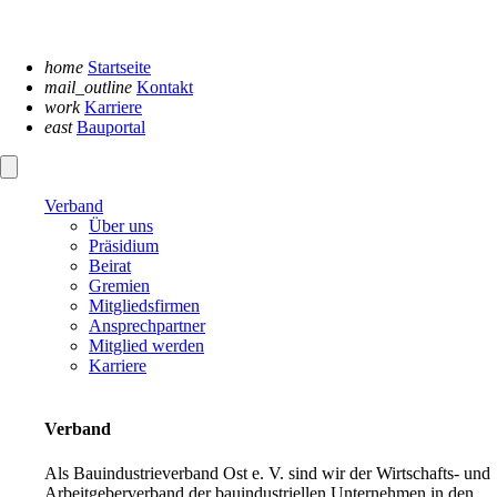
Navigation
überspringen
home
Startseite
mail_outline
Kontakt
work
Karriere
east
Bauportal
Verband
Über uns
Präsidium
Beirat
Gremien
Mitgliedsfirmen
Ansprechpartner
Mitglied werden
Karriere
Verband
Als Bauindustrieverband Ost e. V. sind wir der Wirtschafts- und
Arbeitgeberverband der bauindustriellen Unternehmen in den