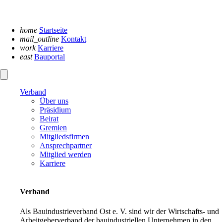
Navigation
überspringen
home
Startseite
mail_outline
Kontakt
work
Karriere
east
Bauportal
Verband
Über uns
Präsidium
Beirat
Gremien
Mitgliedsfirmen
Ansprechpartner
Mitglied werden
Karriere
Verband
Als Bauindustrieverband Ost e. V. sind wir der Wirtschafts- und
Arbeitgeberverband der bauindustriellen Unternehmen in den