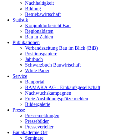
Nachhaltigkeit
Bildung
Betriebswirtschaft
Statistik
Konjunkturbericht Bau
Regionaldaten
Bau in Zahlen
Publikationen
Verbandszeitung Bau im Blick (BiB)
Positionspapiere
Jahrbuch
Schwarzbuch Bauwirtschaft
White Paper
Service
Bauportal
BAMAKA AG - Einkaufsgesellschaft
Nachwuchskampagnen
Freie Ausbildungsplätze melden
Bildergalerie
Presse
Pressemeldungen
Pressebilder
Presseverteiler
Bauakademie Ost
Seminare