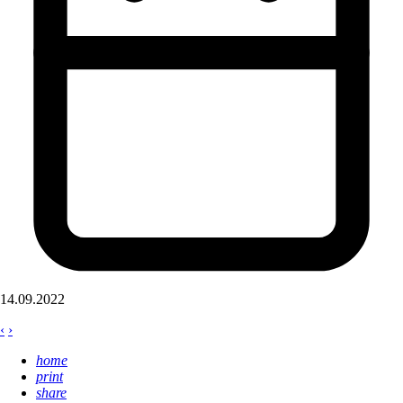
14.09.2022
‹
›
home
print
share