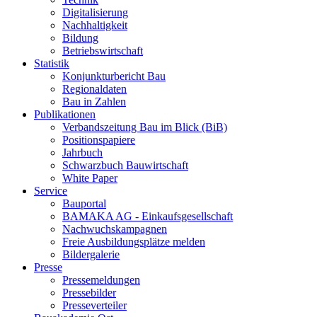
Digitalisierung
Nachhaltigkeit
Bildung
Betriebswirtschaft
Statistik
Konjunkturbericht Bau
Regionaldaten
Bau in Zahlen
Publikationen
Verbandszeitung Bau im Blick (BiB)
Positionspapiere
Jahrbuch
Schwarzbuch Bauwirtschaft
White Paper
Service
Bauportal
BAMAKA AG - Einkaufsgesellschaft
Nachwuchskampagnen
Freie Ausbildungsplätze melden
Bildergalerie
Presse
Pressemeldungen
Pressebilder
Presseverteiler