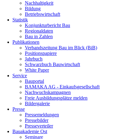
Nachhaltigkeit
Bildung
Betriebswirtschaft
Statistik
Konjunkturbericht Bau
Regionaldaten
Bau in Zahlen
Publikationen
Verbandszeitung Bau im Blick (BiB)
Positionspapiere
Jahrbuch
Schwarzbuch Bauwirtschaft
White Paper
Service
Bauportal
BAMAKA AG - Einkaufsgesellschaft
Nachwuchskampagnen
Freie Ausbildungsplätze melden
Bildergalerie
Presse
Pressemeldungen
Pressebilder
Presseverteiler
Bauakademie Ost
Seminare