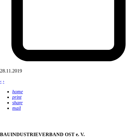
28.11.2019
‹
›
home
print
share
mail
BAUINDUSTRIEVERBAND OST e. V.