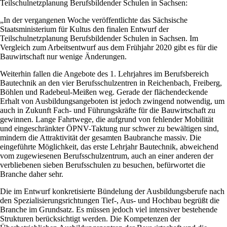
Teilschulnetzplanung Berufsbildender Schulen in Sachsen:
„In der vergangenen Woche veröffentlichte das Sächsische
Staatsministerium für Kultus den finalen Entwurf der
Teilschulnetzplanung Berufsbildender Schulen in Sachsen. Im
Vergleich zum Arbeitsentwurf aus dem Frühjahr 2020 gibt es für die
Bauwirtschaft nur wenige Änderungen.
Weiterhin fallen die Angebote des 1. Lehrjahres im Berufsbereich
Bautechnik an den vier Berufsschulzentren in Reichenbach, Freiberg,
Böhlen und Radebeul-Meißen weg. Gerade der flächendeckende
Erhalt von Ausbildungsangeboten ist jedoch zwingend notwendig, um
auch in Zukunft Fach- und Führungskräfte für die Bauwirtschaft zu
gewinnen. Lange Fahrtwege, die aufgrund von fehlender Mobilität
und eingeschränkter ÖPNV-Taktung nur schwer zu bewältigen sind,
mindern die Attraktivität der gesamten Baubranche massiv. Die
eingeführte Möglichkeit, das erste Lehrjahr Bautechnik, abweichend
vom zugewiesenen Berufsschulzentrum, auch an einer anderen der
verbliebenen sieben Berufsschulen zu besuchen, befürwortet die
Branche daher sehr.
Die im Entwurf konkretisierte Bündelung der Ausbildungsberufe nach
den Spezialisierungsrichtungen Tief-, Aus- und Hochbau begrüßt die
Branche im Grundsatz. Es müssen jedoch viel intensiver bestehende
Strukturen berücksichtigt werden. Die Kompetenzen der