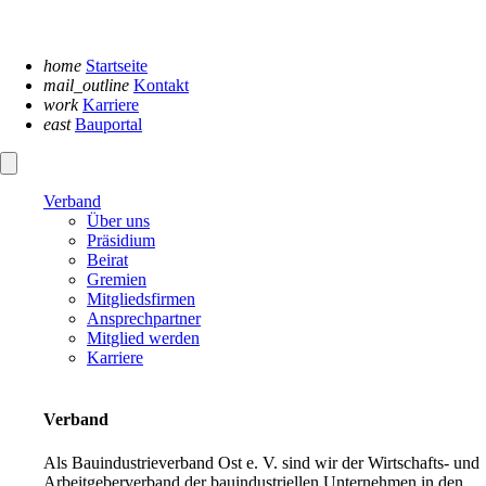
Navigation
überspringen
home
Startseite
mail_outline
Kontakt
work
Karriere
east
Bauportal
Verband
Über uns
Präsidium
Beirat
Gremien
Mitgliedsfirmen
Ansprechpartner
Mitglied werden
Karriere
Verband
Als Bauindustrieverband Ost e. V. sind wir der Wirtschafts- und
Arbeitgeberverband der bauindustriellen Unternehmen in den