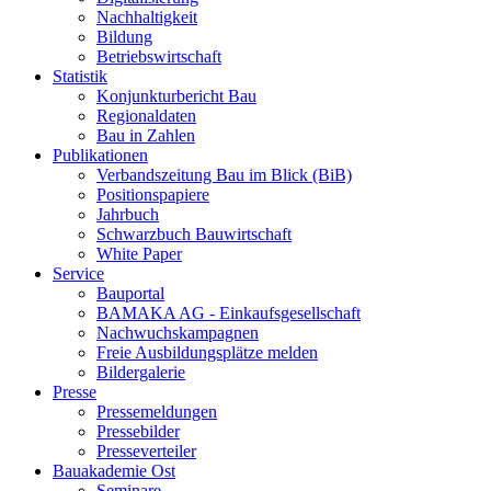
Nachhaltigkeit
Bildung
Betriebswirtschaft
Statistik
Konjunkturbericht Bau
Regionaldaten
Bau in Zahlen
Publikationen
Verbandszeitung Bau im Blick (BiB)
Positionspapiere
Jahrbuch
Schwarzbuch Bauwirtschaft
White Paper
Service
Bauportal
BAMAKA AG - Einkaufsgesellschaft
Nachwuchskampagnen
Freie Ausbildungsplätze melden
Bildergalerie
Presse
Pressemeldungen
Pressebilder
Presseverteiler
Bauakademie Ost
Seminare