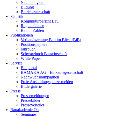
Nachhaltigkeit
Bildung
Betriebswirtschaft
Statistik
Konjunkturbericht Bau
Regionaldaten
Bau in Zahlen
Publikationen
Verbandszeitung Bau im Blick (BiB)
Positionspapiere
Jahrbuch
Schwarzbuch Bauwirtschaft
White Paper
Service
Bauportal
BAMAKA AG - Einkaufsgesellschaft
Nachwuchskampagnen
Freie Ausbildungsplätze melden
Bildergalerie
Presse
Pressemeldungen
Pressebilder
Presseverteiler
Bauakademie Ost
Seminare