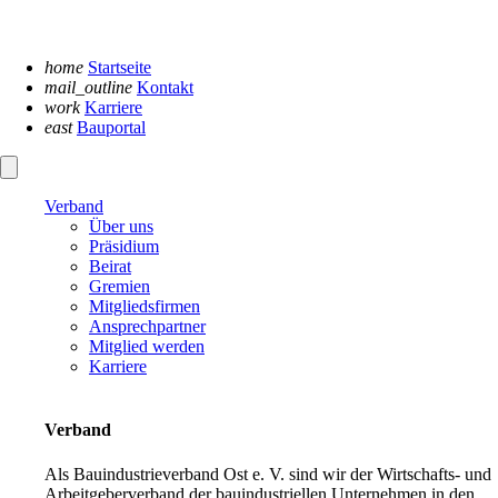
Navigation
überspringen
home
Startseite
mail_outline
Kontakt
work
Karriere
east
Bauportal
Verband
Über uns
Präsidium
Beirat
Gremien
Mitgliedsfirmen
Ansprechpartner
Mitglied werden
Karriere
Verband
Als Bauindustrieverband Ost e. V. sind wir der Wirtschafts- und
Arbeitgeberverband der bauindustriellen Unternehmen in den