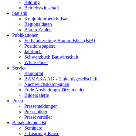
Bildung
Betriebswirtschaft
Statistik
Konjunkturbericht Bau
Regionaldaten
Bau in Zahlen
Publikationen
Verbandszeitung Bau im Blick (BiB)
Positionspapiere
Jahrbuch
Schwarzbuch Bauwirtschaft
White Paper
Service
Bauportal
BAMAKA AG - Einkaufsgesellschaft
Nachwuchskampagnen
Freie Ausbildungsplätze melden
Bildergalerie
Presse
Pressemeldungen
Pressebilder
Presseverteiler
Bauakademie Ost
Seminare
E-Learning-Kurse