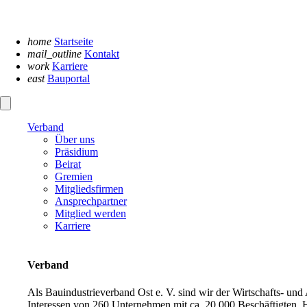
Navigation
überspringen
home
Startseite
mail_outline
Kontakt
work
Karriere
east
Bauportal
Verband
Über uns
Präsidium
Beirat
Gremien
Mitgliedsfirmen
Ansprechpartner
Mitglied werden
Karriere
Verband
Als Bauindustrieverband Ost e. V. sind wir der Wirtschafts- un
Interessen von 260 Unternehmen mit ca. 20.000 Beschäftigten. H