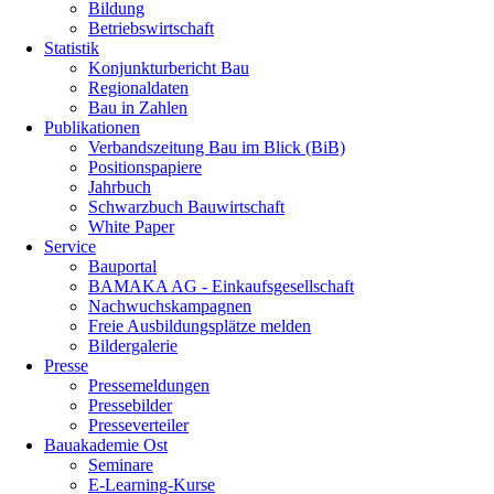
Bildung
Betriebswirtschaft
Statistik
Konjunkturbericht Bau
Regionaldaten
Bau in Zahlen
Publikationen
Verbandszeitung Bau im Blick (BiB)
Positionspapiere
Jahrbuch
Schwarzbuch Bauwirtschaft
White Paper
Service
Bauportal
BAMAKA AG - Einkaufsgesellschaft
Nachwuchskampagnen
Freie Ausbildungsplätze melden
Bildergalerie
Presse
Pressemeldungen
Pressebilder
Presseverteiler
Bauakademie Ost
Seminare
E-Learning-Kurse