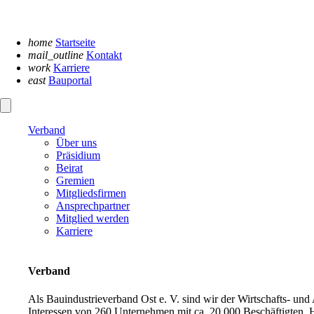
Navigation
überspringen
home
Startseite
mail_outline
Kontakt
work
Karriere
east
Bauportal
Verband
Über uns
Präsidium
Beirat
Gremien
Mitgliedsfirmen
Ansprechpartner
Mitglied werden
Karriere
Verband
Als Bauindustrieverband Ost e. V. sind wir der Wirtschafts- un
Interessen von 260 Unternehmen mit ca. 20.000 Beschäftigten. H