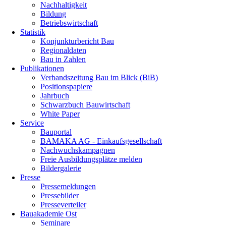
Nachhaltigkeit
Bildung
Betriebswirtschaft
Statistik
Konjunkturbericht Bau
Regionaldaten
Bau in Zahlen
Publikationen
Verbandszeitung Bau im Blick (BiB)
Positionspapiere
Jahrbuch
Schwarzbuch Bauwirtschaft
White Paper
Service
Bauportal
BAMAKA AG - Einkaufsgesellschaft
Nachwuchskampagnen
Freie Ausbildungsplätze melden
Bildergalerie
Presse
Pressemeldungen
Pressebilder
Presseverteiler
Bauakademie Ost
Seminare