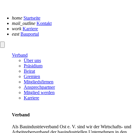
Navigation
überspringen
home
Startseite
mail_outline
Kontakt
work
Karriere
east
Bauportal
Verband
Über uns
Präsidium
Beirat
Gremien
Mitgliedsfirmen
Ansprechpartner
Mitglied werden
Karriere
Verband
Als Bauindustrieverband Ost e. V. sind wir der Wirtschafts- und
Arbeitgeberverband der bauindustriellen Unternehmen in den