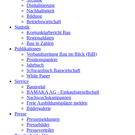
Digitalisierung
Nachhaltigkeit
Bildung
Betriebswirtschaft
Statistik
Konjunkturbericht Bau
Regionaldaten
Bau in Zahlen
Publikationen
Verbandszeitung Bau im Blick (BiB)
Positionspapiere
Jahrbuch
Schwarzbuch Bauwirtschaft
White Paper
Service
Bauportal
BAMAKA AG - Einkaufsgesellschaft
Nachwuchskampagnen
Freie Ausbildungsplätze melden
Bildergalerie
Presse
Pressemeldungen
Pressebilder
Presseverteiler