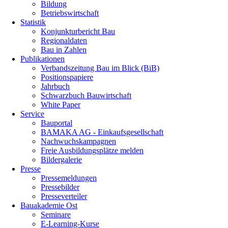
Bildung
Betriebswirtschaft
Statistik
Konjunkturbericht Bau
Regionaldaten
Bau in Zahlen
Publikationen
Verbandszeitung Bau im Blick (BiB)
Positionspapiere
Jahrbuch
Schwarzbuch Bauwirtschaft
White Paper
Service
Bauportal
BAMAKA AG - Einkaufsgesellschaft
Nachwuchskampagnen
Freie Ausbildungsplätze melden
Bildergalerie
Presse
Pressemeldungen
Pressebilder
Presseverteiler
Bauakademie Ost
Seminare
E-Learning-Kurse