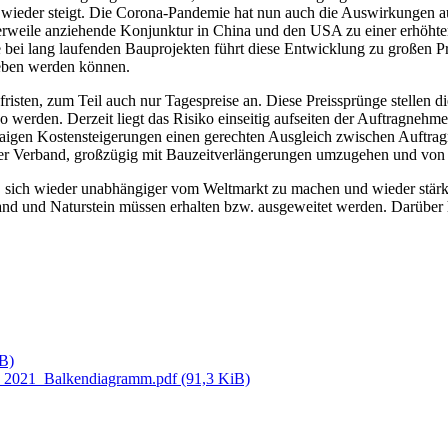
wieder steigt. Die Corona-Pandemie hat nun auch die Auswirkungen a
ttlerweile anziehende Konjunktur in China und den USA zu einer erhö
ade bei lang laufenden Bauprojekten führt diese Entwicklung zu große
geben werden können.
efristen, zum Teil auch nur Tagespreise an. Diese Preissprünge stellen
werden. Derzeit liegt das Risiko einseitig aufseiten der Auftragnehme
etwaigen Kostensteigerungen einen gerechten Ausgleich zwischen Auftr
er Verband, großzügig mit Bauzeitverlängerungen umzugehen und von 
t, sich wieder unabhängiger vom Weltmarkt zu machen und wieder stärke
Sand und Naturstein müssen erhalten bzw. ausgeweitet werden. Darüber
iB)
rz 2021_Balkendiagramm.pdf
(91,3 KiB)