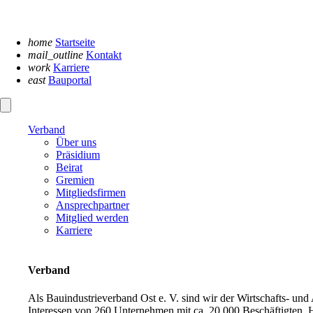
Navigation
überspringen
home
Startseite
mail_outline
Kontakt
work
Karriere
east
Bauportal
Verband
Über uns
Präsidium
Beirat
Gremien
Mitgliedsfirmen
Ansprechpartner
Mitglied werden
Karriere
Verband
Als Bauindustrieverband Ost e. V. sind wir der Wirtschafts- un
Interessen von 260 Unternehmen mit ca. 20.000 Beschäftigten. H