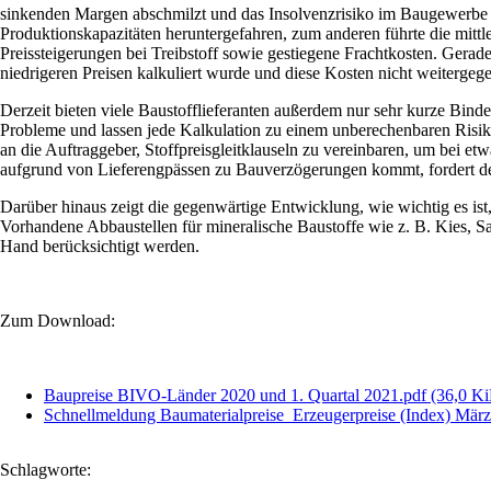
sinkenden Margen abschmilzt und das Insolvenzrisiko im Baugewerbe 
Produktionskapazitäten heruntergefahren, zum anderen führte die mi
Preissteigerungen bei Treibstoff sowie gestiegene Frachtkosten. Ger
niedrigeren Preisen kalkuliert wurde und diese Kosten nicht weiterge
Derzeit bieten viele Baustofflieferanten außerdem nur sehr kurze Bind
Probleme und lassen jede Kalkulation zu einem unberechenbaren Risiko 
an die Auftraggeber, Stoffpreisgleitklauseln zu vereinbaren, um bei 
aufgrund von Lieferengpässen zu Bauverzögerungen kommt, fordert d
Darüber hinaus zeigt die gegenwärtige Entwicklung, wie wichtig es is
Vorhandene Abbaustellen für mineralische Baustoffe wie z. B. Kies, 
Hand berücksichtigt werden.
Zum Download:
Baupreise BIVO-Länder 2020 und 1. Quartal 2021.pdf
(36,0 K
Schnellmeldung Baumaterialpreise_Erzeugerpreise (Index) Mä
Schlagworte: