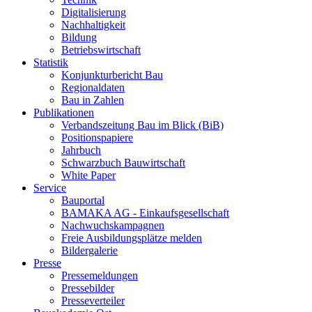
Digitalisierung
Nachhaltigkeit
Bildung
Betriebswirtschaft
Statistik
Konjunkturbericht Bau
Regionaldaten
Bau in Zahlen
Publikationen
Verbandszeitung Bau im Blick (BiB)
Positionspapiere
Jahrbuch
Schwarzbuch Bauwirtschaft
White Paper
Service
Bauportal
BAMAKA AG - Einkaufsgesellschaft
Nachwuchskampagnen
Freie Ausbildungsplätze melden
Bildergalerie
Presse
Pressemeldungen
Pressebilder
Presseverteiler