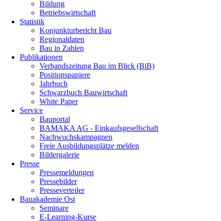
Bildung
Betriebswirtschaft
Statistik
Konjunkturbericht Bau
Regionaldaten
Bau in Zahlen
Publikationen
Verbandszeitung Bau im Blick (BiB)
Positionspapiere
Jahrbuch
Schwarzbuch Bauwirtschaft
White Paper
Service
Bauportal
BAMAKA AG - Einkaufsgesellschaft
Nachwuchskampagnen
Freie Ausbildungsplätze melden
Bildergalerie
Presse
Pressemeldungen
Pressebilder
Presseverteiler
Bauakademie Ost
Seminare
E-Learning-Kurse