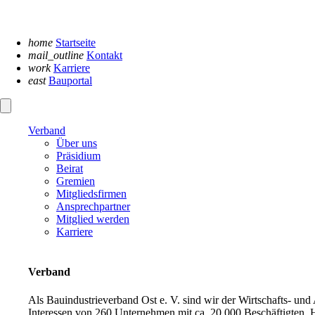
Navigation
überspringen
home
Startseite
mail_outline
Kontakt
work
Karriere
east
Bauportal
Verband
Über uns
Präsidium
Beirat
Gremien
Mitgliedsfirmen
Ansprechpartner
Mitglied werden
Karriere
Verband
Als Bauindustrieverband Ost e. V. sind wir der Wirtschafts- un
Interessen von 260 Unternehmen mit ca. 20.000 Beschäftigten. H