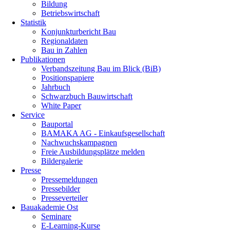
Bildung
Betriebswirtschaft
Statistik
Konjunkturbericht Bau
Regionaldaten
Bau in Zahlen
Publikationen
Verbandszeitung Bau im Blick (BiB)
Positionspapiere
Jahrbuch
Schwarzbuch Bauwirtschaft
White Paper
Service
Bauportal
BAMAKA AG - Einkaufsgesellschaft
Nachwuchskampagnen
Freie Ausbildungsplätze melden
Bildergalerie
Presse
Pressemeldungen
Pressebilder
Presseverteiler
Bauakademie Ost
Seminare
E-Learning-Kurse