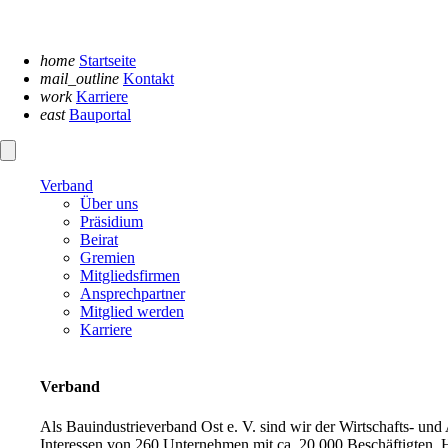
Navigation
überspringen
home
Startseite
mail_outline
Kontakt
work
Karriere
east
Bauportal
Verband
Über uns
Präsidium
Beirat
Gremien
Mitgliedsfirmen
Ansprechpartner
Mitglied werden
Karriere
Verband
Als Bauindustrieverband Ost e. V. sind wir der Wirtschafts- un
Interessen von 260 Unternehmen mit ca. 20.000 Beschäftigten. H