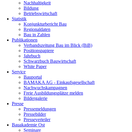
Nachhaltigkeit
Bildung
Betriebswirtschaft
Statistik
Konjunkturbericht Bau
Regionaldaten
Bau in Zahlen
Publikationen
Verbandszeitung Bau im Blick (BiB)
Positionspapiere
Jahrbuch
Schwarzbuch Bauwirtschaft
White Paper
Service
Bauportal
BAMAKA AG - Einkaufsgesellschaft
Nachwuchskampagnen
Freie Ausbildungsplätze melden
Bildergalerie
Presse
Pressemeldungen
Pressebilder
Presseverteiler
Bauakademie Ost
Seminare