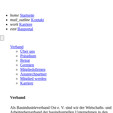
Navigation
überspringen
home
Startseite
mail_outline
Kontakt
work
Karriere
east
Bauportal
Verband
Über uns
Präsidium
Beirat
Gremien
Mitgliedsfirmen
Ansprechpartner
Mitglied werden
Karriere
Verband
Als Bauindustrieverband Ost e. V. sind wir der Wirtschafts- und
Arbeitgeberverband der bauindustriellen Unternehmen in den