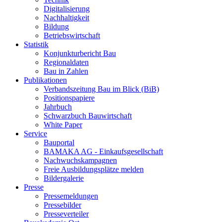
Digitalisierung
Nachhaltigkeit
Bildung
Betriebswirtschaft
Statistik
Konjunkturbericht Bau
Regionaldaten
Bau in Zahlen
Publikationen
Verbandszeitung Bau im Blick (BiB)
Positionspapiere
Jahrbuch
Schwarzbuch Bauwirtschaft
White Paper
Service
Bauportal
BAMAKA AG - Einkaufsgesellschaft
Nachwuchskampagnen
Freie Ausbildungsplätze melden
Bildergalerie
Presse
Pressemeldungen
Pressebilder
Presseverteiler