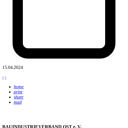
15.04.2024
‹
›
home
print
share
mail
BAUINDUSTRIEVERBAND OST e. V.