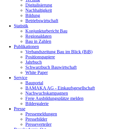
Digitalisierung
Nachhaltigkeit
Bildung
Betriebswirtschaft
Statistik
Konjunkturbericht Bau
Regionaldaten
Bau in Zahlen
Publikationen
Verbandszeitung Bau im Blick (BiB)
Positionspapiere
Jahrbuch
Schwarzbuch Bauwirtschaft
White Paper
Service
Bauportal
BAMAKA AG - Einkaufsgesellschaft
Nachwuchskampagnen
Freie Ausbildungsplätze melden
Bildergalerie
Presse
Pressemeldungen
Pressebilder
Presseverteiler