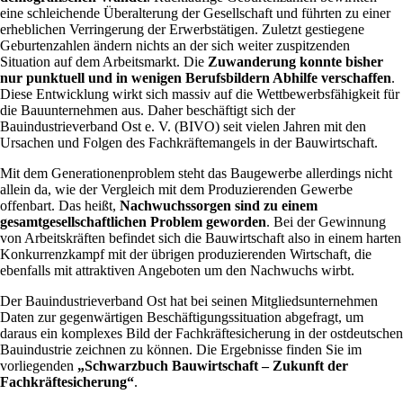
eine schleichende Überalterung der Gesellschaft und führten zu einer
erheblichen Verringerung der Erwerbstätigen. Zuletzt gestiegene
Geburtenzahlen ändern nichts an der sich weiter zuspitzenden
Situation auf dem Arbeitsmarkt. Die
Zuwanderung konnte bisher
nur punktuell und in wenigen Berufsbildern Abhilfe verschaffen
.
Diese Entwicklung wirkt sich massiv auf die Wettbewerbsfähigkeit für
die Bauunternehmen aus. Daher beschäftigt sich der
Bauindustrieverband Ost e. V. (BIVO) seit vielen Jahren mit den
Ursachen und Folgen des Fachkräftemangels in der Bauwirtschaft.
Mit dem Generationenproblem steht das Baugewerbe allerdings nicht
allein da, wie der Vergleich mit dem Produzierenden Gewerbe
offenbart. Das heißt,
Nachwuchssorgen sind zu einem
gesamtgesellschaftlichen Problem geworden
. Bei der Gewinnung
von Arbeitskräften befindet sich die Bauwirtschaft also in einem harten
Konkurrenzkampf mit der übrigen produzierenden Wirtschaft, die
ebenfalls mit attraktiven Angeboten um den Nachwuchs wirbt.
Der Bauindustrieverband Ost hat bei seinen Mitgliedsunternehmen
Daten zur gegenwärtigen Beschäftigungssituation abgefragt, um
daraus ein komplexes Bild der Fachkräftesicherung in der ostdeutschen
Bauindustrie zeichnen zu können. Die Ergebnisse finden Sie im
vorliegenden
„Schwarzbuch Bauwirtschaft – Zukunft der
Fachkräftesicherung“
.