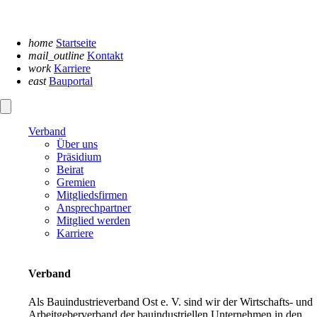
Navigation
überspringen
home
Startseite
mail_outline
Kontakt
work
Karriere
east
Bauportal
Verband
Über uns
Präsidium
Beirat
Gremien
Mitgliedsfirmen
Ansprechpartner
Mitglied werden
Karriere
Verband
Als Bauindustrieverband Ost e. V. sind wir der Wirtschafts- und
Arbeitgeberverband der bauindustriellen Unternehmen in den