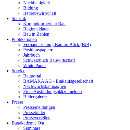
Nachhaltigkeit
Bildung
Betriebswirtschaft
Statistik
Konjunkturbericht Bau
Regionaldaten
Bau in Zahlen
Publikationen
Verbandszeitung Bau im Blick (BiB)
Positionspapiere
Jahrbuch
Schwarzbuch Bauwirtschaft
White Paper
Service
Bauportal
BAMAKA AG - Einkaufsgesellschaft
Nachwuchskampagnen
Freie Ausbildungsplätze melden
Bildergalerie
Presse
Pressemeldungen
Pressebilder
Presseverteiler
Bauakademie Ost
Seminare