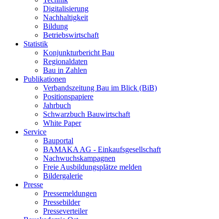
Digitalisierung
Nachhaltigkeit
Bildung
Betriebswirtschaft
Statistik
Konjunkturbericht Bau
Regionaldaten
Bau in Zahlen
Publikationen
Verbandszeitung Bau im Blick (BiB)
Positionspapiere
Jahrbuch
Schwarzbuch Bauwirtschaft
White Paper
Service
Bauportal
BAMAKA AG - Einkaufsgesellschaft
Nachwuchskampagnen
Freie Ausbildungsplätze melden
Bildergalerie
Presse
Pressemeldungen
Pressebilder
Presseverteiler