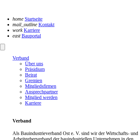
Navigation
überspringen
home
Startseite
mail_outline
Kontakt
work
Karriere
east
Bauportal
Verband
Über uns
Präsidium
Beirat
Gremien
Mitgliedsfirmen
Ansprechpartner
Mitglied werden
Karriere
Verband
Als Bauindustrieverband Ost e. V. sind wir der Wirtschafts- und
Arbeitgeberverband der bauindustriellen Unternehmen in den