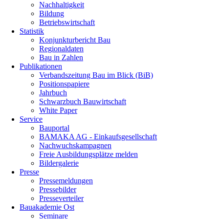
Nachhaltigkeit
Bildung
Betriebswirtschaft
Statistik
Konjunkturbericht Bau
Regionaldaten
Bau in Zahlen
Publikationen
Verbandszeitung Bau im Blick (BiB)
Positionspapiere
Jahrbuch
Schwarzbuch Bauwirtschaft
White Paper
Service
Bauportal
BAMAKA AG - Einkaufsgesellschaft
Nachwuchskampagnen
Freie Ausbildungsplätze melden
Bildergalerie
Presse
Pressemeldungen
Pressebilder
Presseverteiler
Bauakademie Ost
Seminare