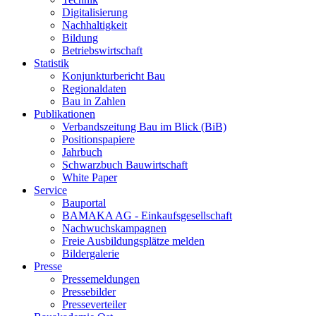
Digitalisierung
Nachhaltigkeit
Bildung
Betriebswirtschaft
Statistik
Konjunkturbericht Bau
Regionaldaten
Bau in Zahlen
Publikationen
Verbandszeitung Bau im Blick (BiB)
Positionspapiere
Jahrbuch
Schwarzbuch Bauwirtschaft
White Paper
Service
Bauportal
BAMAKA AG - Einkaufsgesellschaft
Nachwuchskampagnen
Freie Ausbildungsplätze melden
Bildergalerie
Presse
Pressemeldungen
Pressebilder
Presseverteiler